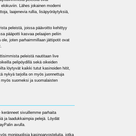
in elokuviin. Lähes jokainen moderni
toja, laajenevia rullia, lisäpyöräytyksiä,
ista peleistä, joissa päävoitto kehittyy
sa pääpotti kasvaa pelaajien peliin
ole, joten parhaimmillaan jättipotit ovat
t.
tisimmista peleistä nautitaan live
ikeilla pelipöydillä sekä oikeiden
lta löytyvät kaikki tutut kasinoiden hitit,
ätä nykyä tarjolla on myös juonnettuja
enä myös suomeksi ja suomalaisten
 keränneet sivuillemme parhaita
siä ja laadukkaimpia pelejä. Löydät
ayPalin avulla.
myös monipuolisia kasinoarvosteluita, jotka