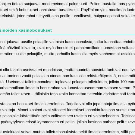
aajien tietoja suojaavat moderneimmat palomuurit. Pelien taustalla taas pyörii 
ukset sekä kotiutukset onnistuvat turvallisesti. PayPal on yksi maailman luot
mistä, joten rahat siirtyvät aina perille turvallisesti, huippunopeasti sekä i
sinoiden kasinobonukset
not jakavat uusille pelaajille valtaisia kasinobonuksia, jotka kannattaa ehdot
 tänä päivänä kiivasta, ovat myös bonukset parhaimmillaan suorastaan valtai
immiten uusille pelaajille, mutta parhailla kasinoilla myös vanhemmat asiakk
.
 olla tarjolla useissa eri muodoissa, mutta suurinta suosiota tuntuvat nauttiv
nastaminen vaatii pelaajalta ainoastaan kasinolle rekisteröitymistä, ensimm
ä. Useimmat talletusbonukset tuplaavat pelaajan talletuksen, jolloin 100 eur
Parhaimmillaan ilmaista bonusrahaa voi lunastaa useamman satasen verran. Pa
emän talletuksen – tällaisiin tarjouksiin kannattaa tietenkin ehdottomasti tartt
ta jakaa bonukset ilmaiskierroksina. Tarjolla voi olla jopa satoja ilmaisia pyö
ta voittoja. Monet kasinot ovat sitoneet kierrokset johonkin kasinon suosituim
a pelaajalle käytettävän pelin valitsemisen useista eri vaihtoehdoista. Toisin
 pyöräytyksen erissä kymmeneen eri peliin, jolloin kasinon parhaat pelit tuleva
asiakkaat voivat nauttia talletusbonuksista sekä ilmaiskierroksista, sillä parh