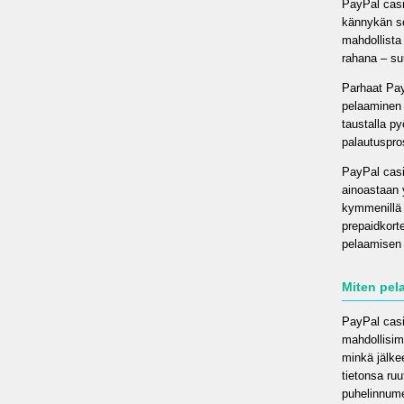
PayPal casin
kännykän sel
mahdollista 
rahana – su
Parhaat PayP
pelaaminen o
taustalla py
palautuspros
PayPal casi
ainoastaan 
kymmenillä e
prepaidkorte
pelaamisen 
Miten pela
PayPal casi
mahdollisim
minkä jälkee
tietonsa ruu
puhelinnum