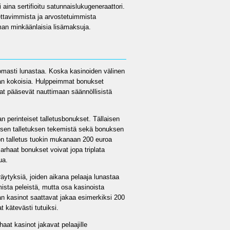
aina sertifioitu satunnaislukugeneraattori.
ettavimmista ja arvostetuimmista
lman minkäänlaisia lisämaksuja.
tomasti lunastaa. Koska kasinoiden välinen
san kokoisia. Hulppeimmat bonukset
aat pääsevät nauttimaan säännöllisistä
an perinteiset talletusbonukset. Tällaisen
äisen talletuksen tekemistä sekä bonuksen
on talletus tuokin mukanaan 200 euroa
rhaat bonukset voivat jopa triplata
ua.
räytyksiä, joiden aikana pelaaja lunastaa
mista peleistä, mutta osa kasinoista
aan kasinot saattavat jakaa esimerkiksi 200
t kätevästi tutuiksi.
aat kasinot jakavat pelaajille