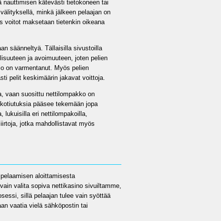
ä nauttimisen kätevästi tietokoneen tai
välityksellä, minkä jälkeen pelaajan on
yös voitot maksetaan tietenkin oikeana
aan säänneltyä. Tällaisilla sivustoilla
llisuuteen ja avoimuuteen, joten pelien
torio on varmentanut. Myös pelien
ti pelit keskimäärin jakavat voittoja.
a, vaan suosittu nettilompakko on
 kotiutuksia pääsee tekemään jopa
 lukuisilla eri nettilompakoilla,
iirtoja, jotka mahdollistavat myös
 pelaamisen aloittamisesta
ain valita sopiva nettikasino sivuiltamme,
sessi, sillä pelaajan tulee vain syöttää
aan vaatia vielä sähköpostin tai