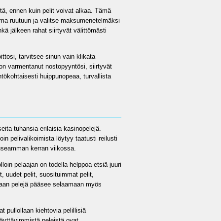
stä, ennen kuin pelit voivat alkaa. Tämä
summa ruutuun ja valitse maksumenetelmäksi
ä jälkeen rahat siirtyvät välittömästi
tosi, tarvitsee sinun vain klikata
on varmentanut nostopyyntösi, siirtyvät
tökohtaisesti huippunopeaa, turvallista
seita tuhansia erilaisia kasinopelejä.
in pelivalikoimista löytyy taatusti reilusti
 useamman kerran viikossa.
lloin pelaajan on todella helppoa etsiä juuri
 uudet pelit, suosituimmat pelit,
mmillaan pelejä pääsee selaamaan myös
pullollaan kiehtovia pelillisiä
näyttävimmistä peleistä ovat