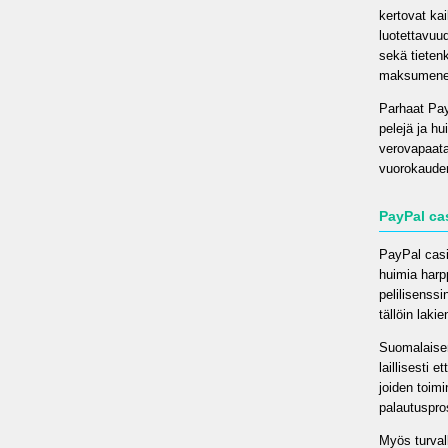
kertovat ka
luotettavuud
sekä tieten
maksumenet
Parhaat PayP
pelejä ja hu
verovapaata
vuorokauden
PayPal ca
PayPal casin
huimia harp
pelilisenss
tällöin laki
Suomalaisen 
laillisesti 
joiden toim
palautuspros
Myös turvall