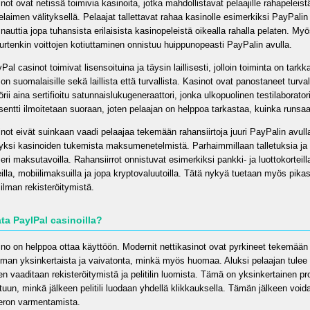
ot ovat netissä toimivia kasinoita, jotka mahdollistavat pelaajille rahapeleist
aimen välityksellä. Pelaajat tallettavat rahaa kasinolle esimerkiksi PayPalin 
nauttia jopa tuhansista erilaisista kasinopeleistä oikealla rahalla pelaten. M
urtenkin voittojen kotiuttaminen onnistuu huippunopeasti PayPalin avulla.
al casinot toimivat lisensoituina ja täysin laillisesti, jolloin toiminta on tarkk
n suomalaisille sekä laillista että turvallista. Kasinot ovat panostaneet turva
örii aina sertifioitu satunnaislukugeneraattori, jonka ulkopuolinen testilabora
entti ilmoitetaan suoraan, joten pelaajan on helppoa tarkastaa, kuinka runsaas
not eivät suinkaan vaadi pelaajaa tekemään rahansiirtoja juuri PayPalin avull
yksi kasinoiden tukemista maksumenetelmistä. Parhaimmillaan talletuksia ja
ri maksutavoilla. Rahansiirrot onnistuvat esimerkiksi pankki- ja luottokorteilla,
illa, mobiilimaksuilla ja jopa kryptovaluutoilla. Tätä nykyä tuetaan myös pikas
ilman rekisteröitymistä.
ta PaylPal casinoilla?
no on helppoa ottaa käyttöön. Modernit nettikasinot ovat pyrkineet tekemään
man yksinkertaista ja vaivatonta, minkä myös huomaa. Aluksi pelaajan tulee v
n vaaditaan rekisteröitymistä ja pelitilin luomista. Tämä on yksinkertainen pro
tuun, minkä jälkeen pelitili luodaan yhdellä klikkauksella. Tämän jälkeen void
eron varmentamista.