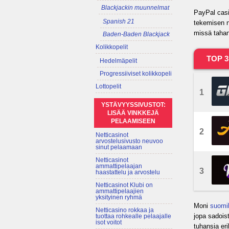
Blackjackin muunnelmat
PayPal casi
Spanish 21
tekemisen nä
missä taha
Baden-Baden Blackjack
Kolikkopelit
TOP 
Hedelmäpelit
Progressiiviset kolikkopeli
Lottopelit
1
YSTÄVYYSSIVUSTOT:
LISÄÄ VINKKEJÄ
PELAAMISEEN
2
Netticasinot
arvostelusivusto neuvoo
sinut pelaamaan
Netticasinot
ammattipelaajan
3
haastattelu ja arvostelu
Netticasinot Klubi on
ammattipelaajien
yksityinen ryhmä
Moni
suomi
Netticasino rokkaa ja
jopa sadoist
tuottaa rohkealle pelaajalle
isot voitot
tuhansia er