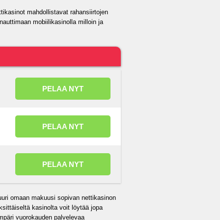
ikasinot mahdollistavat rahansiirtojen
nauttimaan mobiilikasinolla milloin ja
PELAA NYT
PELAA NYT
PELAA NYT
a juuri omaan makuusi sopivan nettikasinon
ittäiseltä kasinolta voit löytää jopa
 ympäri vuorokauden palvelevaa