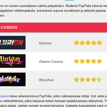
no on monen suomalaisen valinta pelipaikaksi. Modernit PayPalia tukevat nett
ppärästi nettilompakolla, kotiutukset sujuvat turvallisesti ja peleistä pääsee 
nsa.
3 CASINOS
Glorion
Alawin Casino
WestAce
kasino
tukee rahansiirroissa PayPalia, joten valinnanvaraa riittää. Voit valit
a vaihtoehdoista, jotka tarjoavat toinen toistaan laadukkaampia elämyksiä. Yks
ilaisia pelejä, satojen eurojen arvoisia bonuksia, hulppeita kampanjoita sekä